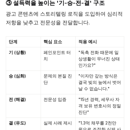
③ 설득력을 높이는 '기-승-전-결' 구조
광고 콘텐츠에 스토리텔링 로직을 도입하여 심리적
저항을 낮추고 전문성을 전달합니다.
단계
핵심 요소
적용 예시
기 (상황)
페인포인트 터
"독촉 전화 때문에 일
치
상생활이 무너진 상태
인가요?"
승 (심화)
문제의 본질 진
"이자만 갚는 방식은
단
결국 빚의 늪에서 벗어
날 수 없습니다."
전 (해결)
전문성 입증
"15년 경력, 세무사 자
격 보유 변호사의 정밀
진단"
결 (유도)
실제 사례 제시
"1.3억 채무를 2천만
원으로 조정한 실제 사